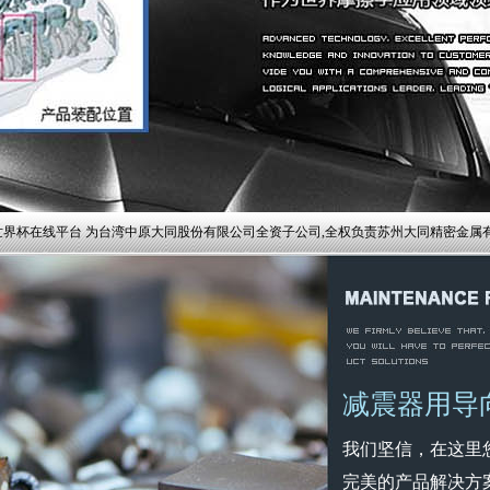
26世界杯在线平台 为台湾中原大同股份有限公司全资子公司,全权负责苏州大同精密金属
减震器用导
我们坚信，在这里
完美的产品解决方