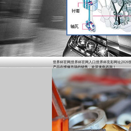
世界杯官网|世界杯官网入口|世界杯竞彩网址|20
产品在维修市场的销售，欢迎来电咨询！