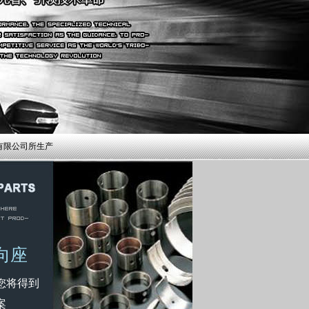
有限公司所生产
向座
您将得到
案